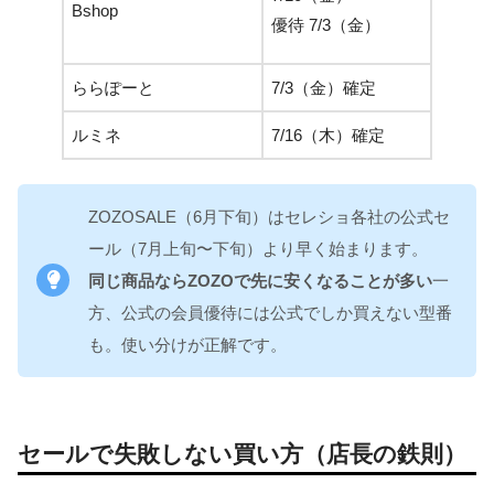
Bshop
店舗 
優待 7/3（金）
優待 1
ららぽーと
7/3（金）確定
12/26
ルミネ
7/16（木）確定
1/2
ZOZOSALE（6月下旬）はセレショ各社の公式セ
ール（7月上旬〜下旬）より早く始まります。
同じ商品ならZOZOで先に安くなることが多い
一
方、公式の会員優待には公式でしか買えない型番
も。使い分けが正解です。
セールで失敗しない買い方（店長の鉄則）