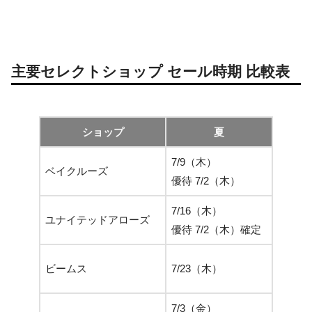
主要セレクトショップ セール時期 比較表
ショップ
夏
7/9（木）
元旦
ベイクルーズ
優待 7/2（木）
優待 1
7/16（木）
元旦
ユナイテッドアローズ
優待 7/2（木）確定
優待 1
元旦
ビームス
7/23（木）
優待 1
7/3（金）
元旦