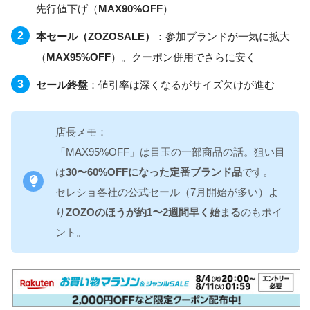
先行値下げ（
MAX90%OFF
）
本セール（ZOZOSALE）
：参加ブランドが一気に拡大
（
MAX95%OFF
）。クーポン併用でさらに安く
セール終盤
：値引率は深くなるがサイズ欠けが進む
店長メモ：
「MAX95%OFF」は目玉の一部商品の話。狙い目
は
30〜60%OFFになった定番ブランド品
です。
セレショ各社の公式セール（7月開始が多い）よ
り
ZOZOのほうが約1〜2週間早く始まる
のもポイ
ント。