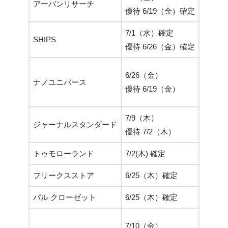
アーバンリサーチ
優待 6/19（金）確定
優待 1
7/1（水）確定
元旦
SHIPS
優待 6/26（金）確定
優待 1
EC 12/
6/26（金）
ナノユニバース
店舗 
優待 6/19（金）
優待 1
7/9（木）
元旦
ジャーナルスタンダード
優待 7/2（木）
優待 1
トゥモローランド
7/2(木) 確定
12/31
フリークスストア
6/25（木）確定
元旦
パル クローゼット
6/25（木）確定
元旦
EC 12
7/10（金）