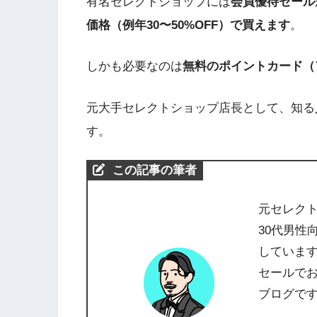
有名セレクトショップには
会員優待セール
価格（例年30〜50%OFF）で買えます
。
しかも必要なのは
無料のポイントカード（
元大手セレクトショップ店長として、知る
す。
この記事の筆者
元セレク
30代男性
していま
セールで
ブログで