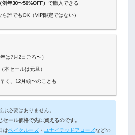
例年30〜50%OFF）
で購入できる
なら誰でもOK（VIP限定ではない）
6年は7月2日ごろ〜）
（本セールは元旦）
早く、12月頭〜のことも
並ぶ必要はありません。
じセール価格で先に買えるのです。
日は
ベイクルーズ
・
ユナイテッドアローズ
などの