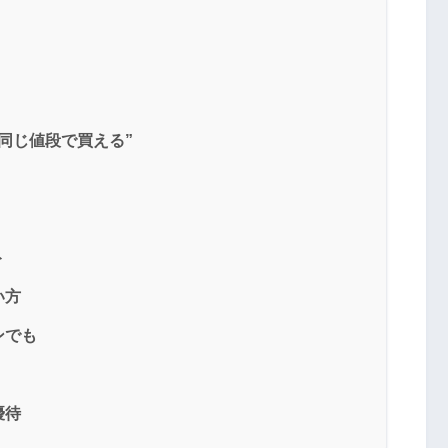
同じ値段で買える”
ト
い方
ンでも
優待